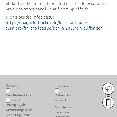
einlaufen? Dann sei‘ dabei und erlebe die besondere
Stadionatmosphäre live auf dem Spielfeld!
Hier gibts die Infos dazu:
https://magazin.hockey.de/internationale-
turniere/fih-pro-league/berlin-2025/einlaufkinder
PREMIUM SPONSOREN
Kontakt
Impressum
Newsletter
Kids Sports Club
Datenschutz
Vorstand
Anfahrt
Bewegungshelden
Trainer
Google Maps
Geburtstagskinder
Mitarbeiter
Facebook
Marketing-Team
Instagram