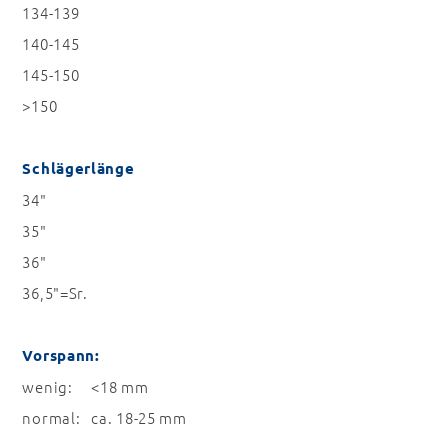
134-139
140-145
145-150
>150
Schlägerlänge
34"
35"
36"
36,5"=Sr.
Vorspann:
wenig: <18 mm
normal: ca. 18-25 mm