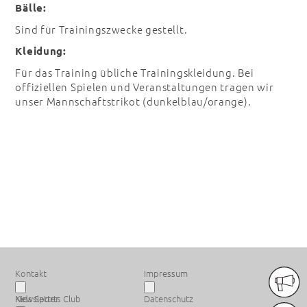
Bälle:
Sind für Trainingszwecke gestellt.
Kleidung:
Für das Training übliche Trainingskleidung. Bei
offiziellen Spielen und Veranstaltungen tragen wir
unser Mannschaftstrikot (dunkelblau/orange).
PREMIUM SPONSOREN
Kontakt
Impressum
Newsletter
Kids Sports Club
Datenschutz