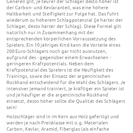
Generell gilt, je teurer der Schläger desto höher ist
der Carbon- und Kevlaranteil, was eine höhere
Haltbarkeit und Steifigkeit zur Folge hat. Das führt
wiederum zu höherem Schlagpotenzial (je härter der
Schläger, desto härter der Schlag). Diese Formel gilt
natürlich nur in Zusammenhang mit der
entsprechenden körperlichen Vorraussetzung des
Spielers. Ein 10 jähriges Kind kann die Vorteile eines
200 Euro-Schlägers noch gar nicht ausnutzen,
aufgrund des - gegenüber einem Erwachsenen -
geringeren Kraftpotentials. Neben dem
Kraftpotenzial des Spielers ist die Häufigkeit des
Trainings, sowie der Einsatz der argentinischen
Rückhand entscheidend für die Wahl des Schlägers. Je
intensiver jemand trainiert, je kräftiger ein Spieler ist
und je häufiger er die argentinische Rückhand
einsetzt, desto höher sollte die Qualität des Schlägers
sein!
Holzschläger sind in im Kern aus Holz gefertigt und
werden je nach Preisklasse mit o.g. Materialen
Carbon, Kevlar, Aramid, Fiberglas (als einfache