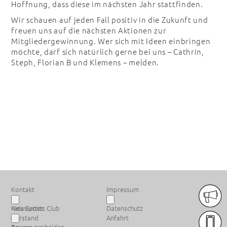
Hoffnung, dass diese im nächsten Jahr stattfinden.
Wir schauen auf jeden Fall positiv in die Zukunft und
freuen uns auf die nächsten Aktionen zur
Mitgliedergewinnung. Wer sich mit Ideen einbringen
möchte, darf sich natürlich gerne bei uns – Cathrin,
Steph, Florian B und Klemens – melden.
PREMIUM SPONSOREN
Kontakt
Impressum
Newsletter
Kids Sports Club
Datenschutz
Vorstand
Anfahrt
Bewegungshelden