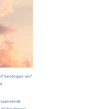
rf benötigen wir?
ge
h spannende
t Mühlschlegel,