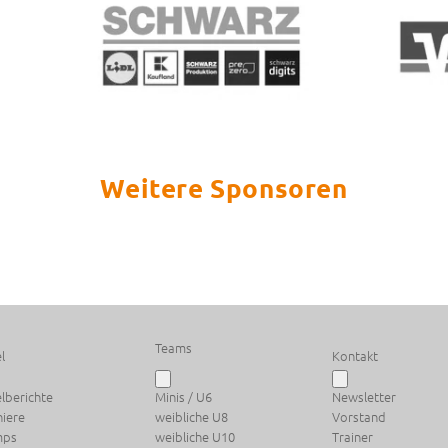
Weitere Sponsoren
Teams
l
Kontakt
elberichte
Minis / U6
Newsletter
niere
weibliche U8
Vorstand
mps
weibliche U10
Trainer