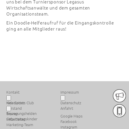
uns bei dem Turniersponsor Legasus
Wirtschaftsanwälte und dem gesamten
Organisationsteam.
Ein Doodle-Helferaufruf für die Eingangskontrolle
ging an alle Mitglieder raus!
PREMIUM SPONSOREN
Kontakt
Impressum
Newsletter
Kids Sports Club
Datenschutz
Vorstand
Anfahrt
Bewegungshelden
Trainer
Google Maps
Geburtstagskinder
Mitarbeiter
Facebook
Marketing-Team
Instagram