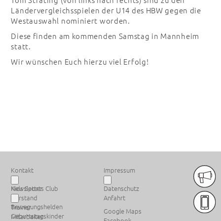
Ländervergleichsspielen der U14 des HBW gegen die
Westauswahl nominiert worden.
Diese finden am kommenden Samstag in Mannheim
statt.
Wir wünschen Euch hierzu viel Erfolg!
PREMIUM SPONSOREN
Kontakt
Impressum
Newsletter
Kids Sports Club
Datenschutz
Vorstand
Anfahrt
Bewegungshelden
Trainer
Google Maps
Geburtstagskinder
Mitarbeiter
Facebook