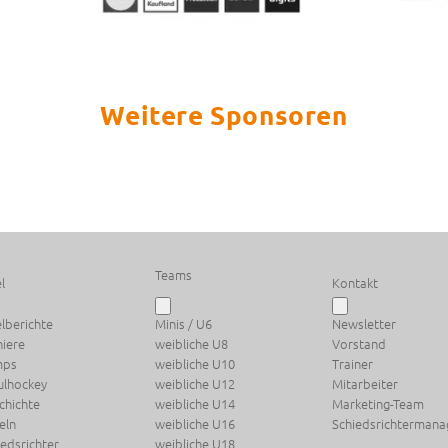
Weitere Sponsoren
Teams
l
Kontakt
elberichte
Minis / U6
Newsletter
niere
weibliche U8
Vorstand
mps
weibliche U10
Trainer
ulhockey
weibliche U12
Mitarbeiter
chichte
weibliche U14
Marketing-Team
eln
weibliche U16
Schiedsrichterman
iedsrichter
weibliche U18