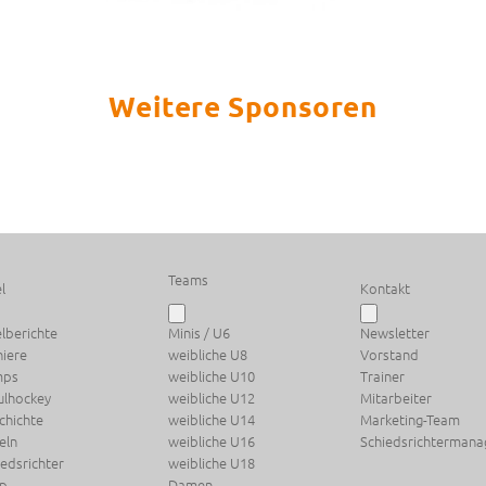
Weitere Sponsoren
Teams
l
Kontakt
elberichte
Minis / U6
Newsletter
niere
weibliche U8
Vorstand
mps
weibliche U10
Trainer
ulhockey
weibliche U12
Mitarbeiter
chichte
weibliche U14
Marketing-Team
eln
weibliche U16
Schiedsrichterman
iedsrichter
weibliche U18
p
Damen