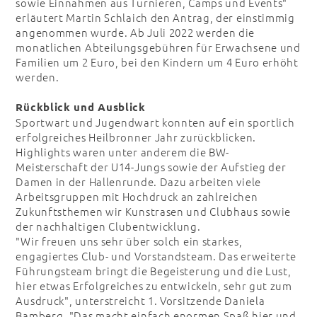
sowie Einnahmen aus Turnieren, Camps und Events"
erläutert Martin Schlaich den Antrag, der einstimmig
angenommen wurde. Ab Juli 2022 werden die
monatlichen Abteilungsgebühren für Erwachsene und
Familien um 2 Euro, bei den Kindern um 4 Euro erhöht
werden.
Rückblick und Ausblick
Sportwart und Jugendwart konnten auf ein sportlich
erfolgreiches Heilbronner Jahr zurückblicken.
Highlights waren unter anderem die BW-
Meisterschaft der U14-Jungs sowie der Aufstieg der
Damen in der Hallenrunde. Dazu arbeiten viele
Arbeitsgruppen mit Hochdruck an zahlreichen
Zukunftsthemen wir Kunstrasen und Clubhaus sowie
der nachhaltigen Clubentwicklung.
"Wir freuen uns sehr über solch ein starkes,
engagiertes Club- und Vorstandsteam. Das erweiterte
Führungsteam bringt die Begeisterung und die Lust,
hier etwas Erfolgreiches zu entwickeln, sehr gut zum
Ausdruck", unterstreicht 1. Vorsitzende Daniela
Bamberg. "Das macht einfach enormen Spaß hier und