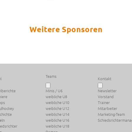
Weitere Sponsoren
Teams
l
Kontakt
elberichte
Minis / U6
Newsletter
niere
weibliche U8
Vorstand
mps
weibliche U10
Trainer
ulhockey
weibliche U12
Mitarbeiter
chichte
weibliche U14
Marketing-Team
eln
weibliche U16
Schiedsrichterman
iedsrichter
weibliche U18
p
Damen