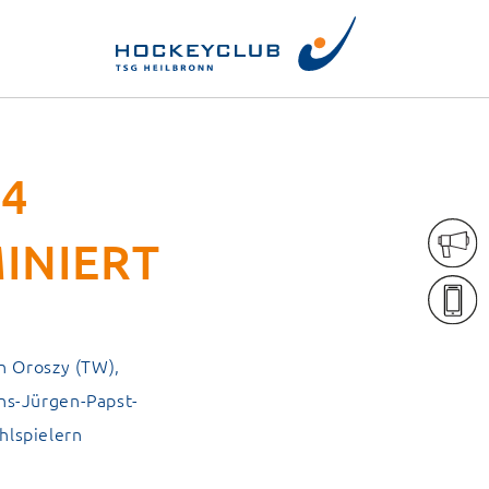
 4
INIERT
n Oroszy (TW),
ns-Jürgen-Papst-
hlspielern