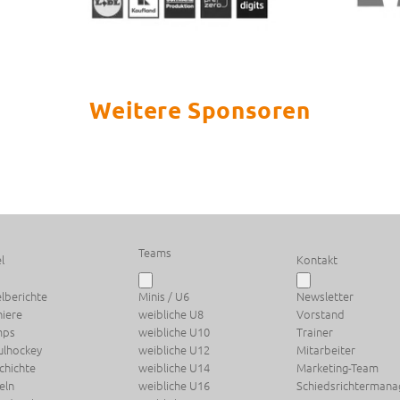
Weitere Sponsoren
Teams
l
Kontakt
elberichte
Minis / U6
Newsletter
niere
weibliche U8
Vorstand
mps
weibliche U10
Trainer
ulhockey
weibliche U12
Mitarbeiter
chichte
weibliche U14
Marketing-Team
eln
weibliche U16
Schiedsrichterman