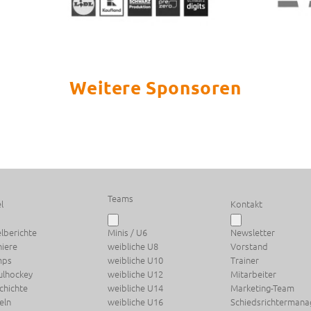
Weitere Sponsoren
Teams
l
Kontakt
elberichte
Minis / U6
Newsletter
niere
weibliche U8
Vorstand
mps
weibliche U10
Trainer
ulhockey
weibliche U12
Mitarbeiter
chichte
weibliche U14
Marketing-Team
eln
weibliche U16
Schiedsrichterman