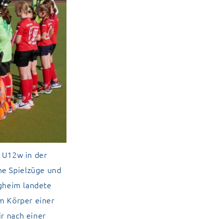
e U12w in der
ne Spielzüge und
igheim landete
em Körper einer
ir nach einer