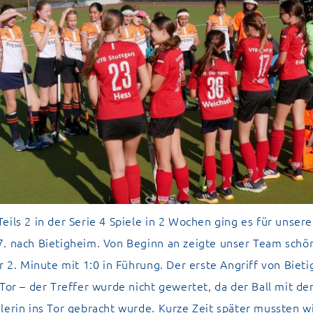
eils 2 in der Serie 4 Spiele in 2 Wochen ging es für unser
7. nach Bietigheim. Von Beginn an zeigte unser Team schö
er 2. Minute mit 1:0 in Führung. Der erste Angriff von Biet
 Tor – der Treffer wurde nicht gewertet, da der Ball mit d
lerin ins Tor gebracht wurde. Kurze Zeit später mussten w