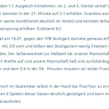
den 1:1 Ausgleich hinnehmen. Im 2. und 3. Viertel verlief 
r konnten in der 27. Minute auf 2:1 erhöhen. Grandios wu
Wir waren konditionell deutlich im Vorteil und konnten teil
Vorsprung erhöhen. Endstand 9:2
el am 16.07. gegen den VfB Stuttgart startete genauso erf
r mit 3:0 vorn und ließen den Stuttgartern wenig Chancen
den. Der Seitenwechsel zur Halbzeit tat unserer Mannscha
art drehte auf und unsere Mannschaft ließ sich zurückdrän
n und dem 3:4 in der 56. Minuten mussten wir leider frust
och im September selbst in der Hand das final four zu er
den 6 Spielen dieser Saison deutlich gesteigert und kann i
herausholen.